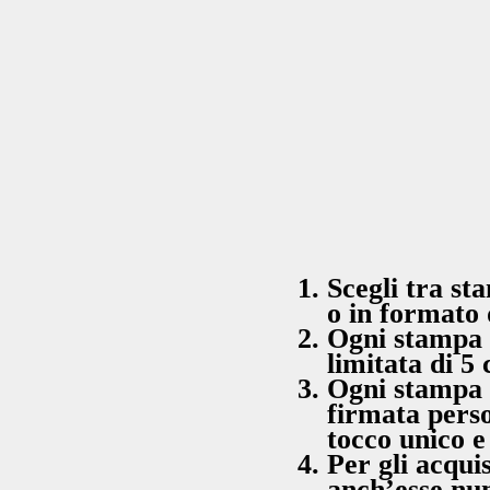
Scegli tra st
o in formato 
Ogni stampa f
limitata di 5 
Ogni stampa 
firmata pers
tocco unico e
Per gli acquis
anch’esse num