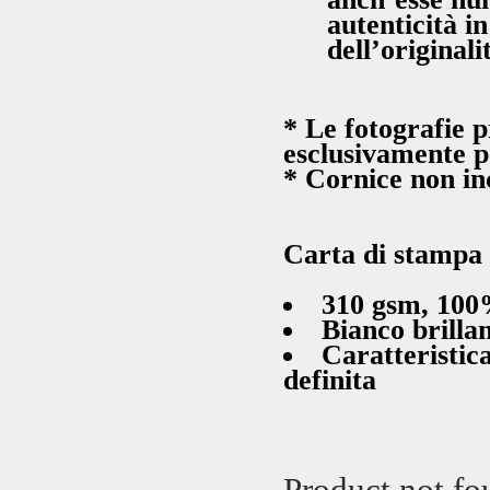
autenticità i
dell’originali
* Le fotografie p
esclusivamente p
* Cornice non in
Carta di stampa
310 gsm, 100%
Bianco brilla
Caratteristica
definita
Product not fo