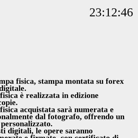
23:12:46
ampa fisica, stampa montata su forex
digitale.
isica è realizzata in edizione
copie.
fisica acquistata sarà numerata e
onalmente dal fotografo, offrendo un
 personalizzato.
ti digitali, le opere saranno
erate e firmate, con certificato di