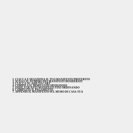
CLICCA E SELEZIONA IL TUO MANIFESTO PREFERITO
SCEGLI IL NUMERO DEI MANIFESTI DESIDERATI
CLICCA SU ADD TO CART
COMPILA IL MODULO DI SPEDIZIONE
INDICA QUANTI MANIFESTI STAI ORDINANDO
COMPLETA IL PAGAMENTO
APPENDI IL MANIFESTO SUL MURO DI CASA TUA